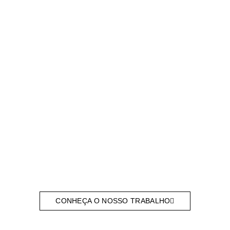
1978
Fundação
da Casa Valdemar, inicialmente
focada em reparos e venda de produtos
eletrónicos.
CONHEÇA O NOSSO TRABALHO