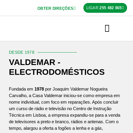
LIGAR
255 482 865
OBTER DIREÇÕES
PRODUTOS E SERVIÇOS
O NOSSO TRABALHO
DESDE 1978
VALDEMAR -
ELECTRODOMÉSTICOS
Fundada em
1978
por Joaquim Valdemar Nogueira
Carvalho, a Casa Valdemar iniciou-se como empresa em
nome individual, com foco em reparações. Após concluir
um curso de rádio e televisão no Centro de Instrução
Técnica em Lisboa, a empresa expandiu-se para a venda
de televisores a preto e branco, rádios e antenas. Com o
tempo, alargou a oferta a fogões a lenha e a gás,